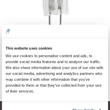
This website uses cookies
Aantal
Product
Prijs
Details
We use cookies to personalise content and ads, to
provide social media features and to analyse our traffic.
€39,22
Excl. btw
Meer
DX.9961
We also share information about your use of our site with
€47,45
Incl. btw
our social media, advertising and analytics partners who
may combine it with other information that you’ve
Toevoegen aan winkelwagen
provided to them or that they’ve collected from your use
of their services.