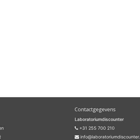
10% discount on your next order
Sign up for our newsletter to stay informed about our new
ducts, and receive a 10% discount on your next purchase for
chemical products from our own brand 😀
Subscrib
Your discount is valid with a minimum order value of €50.00
Contactgegevens
Laboratoriumdiscounter
en
+31 255 700 210
t
info@laboratoriumdiscounter.