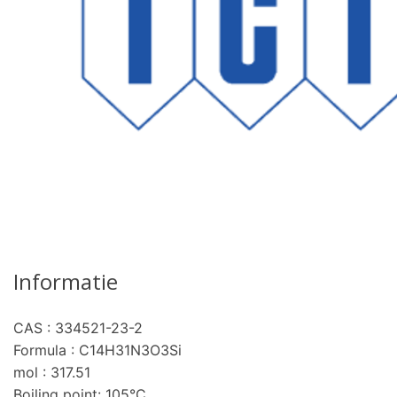
Informatie
CAS : 334521-23-2
Formula : C14H31N3O3Si
mol : 317.51
Boiling point: 105°C