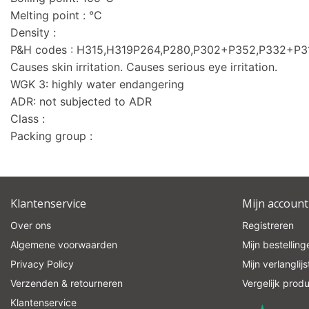
Melting point : °C
Density :
P&H codes : H315,H319P264,P280,P302+P352,P332+P
Causes skin irritation. Causes serious eye irritation.
WGK 3: highly water endangering
ADR: not subjected to ADR
Class :
Packing group :
Klantenservice
Mijn account
Over ons
Registreren
Algemene voorwaarden
Mijn bestelling
Privacy Policy
Mijn verlanglijs
Verzenden & retourneren
Vergelijk prod
Klantenservice