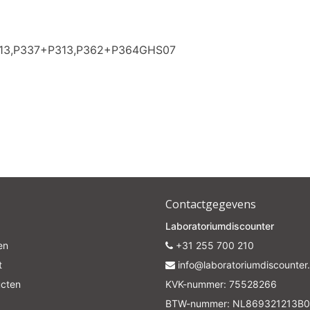
313,P337+P313,P362+P364GHS07
Contactgegevens
Laboratoriumdiscounter
en
+31 255 700 210
t
info@laboratoriumdiscounter.
ucten
KVK-nummer: 75528266
BTW-nummer: NL869321213B0