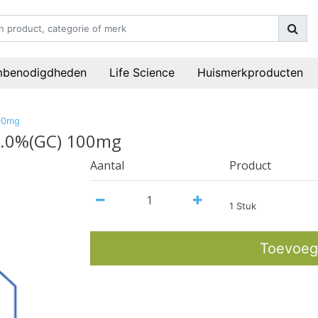
mbenodigdheden
Life Science
Huismerkproducten
100mg
93.0%(GC) 100mg
Aantal
Product
1 Stuk
Toevoeg