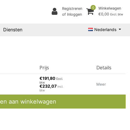
0
Winkelwagen
Registreren
€0,00
of Inloggen
Excl. btw
Diensten
Nederlands
Prijs
Details
€191,80
Excl.
btw
Meer
€232,07
Incl.
btw
en aan winkelwagen