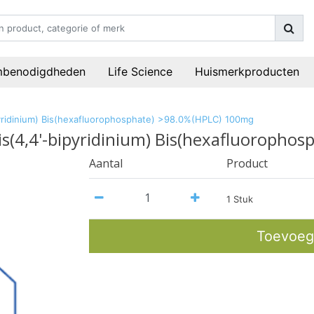
mbenodigdheden
Life Science
Huismerkproducten
bipyridinium) Bis(hexafluorophosphate) >98.0%(HPLC) 100mg
]bis(4,4'-bipyridinium) Bis(hexafluoroph
Aantal
Product
1 Stuk
Toevoeg