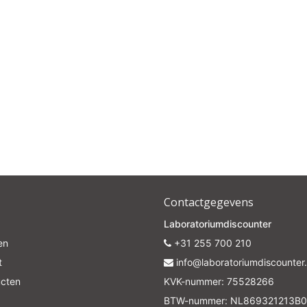
Contactgegevens
Laboratoriumdiscounter
en
+31 255 700 210
t
info@laboratoriumdiscounter.
ucten
KVK-nummer: 75528266
BTW-nummer: NL869321213B0