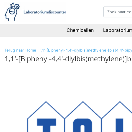
Chemicalien
Laboratoriu
Terug naar Home
|
1,1'-[Biphenyl-4,4'-diylbis(methylene)]bis(4,4'-
1,1'-[Biphenyl-4,4'-diylbis(methylene)