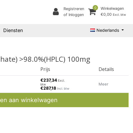
0
Winkelwagen
Registreren
€0,00
of Inloggen
Excl. btw
Diensten
Nederlands
osphate) >98.0%(HPLC) 100mg
Prijs
Details
€237,34
Excl.
Meer
btw
€287,18
Incl. btw
en aan winkelwagen