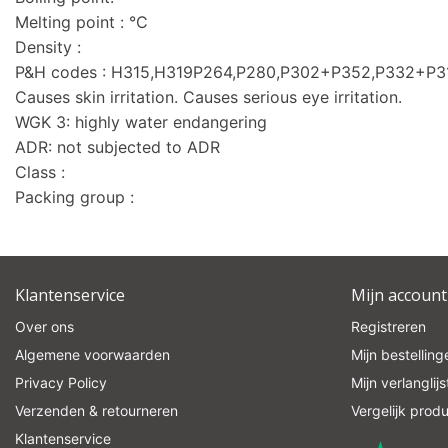
Melting point : °C
Density :
P&H codes : H315,H319P264,P280,P302+P352,P332+P
Causes skin irritation. Causes serious eye irritation.
WGK 3: highly water endangering
ADR: not subjected to ADR
Class :
Packing group :
Klantenservice
Mijn account
Over ons
Registreren
Algemene voorwaarden
Mijn bestelling
Privacy Policy
Mijn verlanglijs
Verzenden & retourneren
Vergelijk prod
Klantenservice