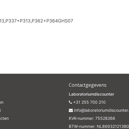
313,P337+P313,P362+P364GHS07
Contactgegevens
Laboratoriumdiscounter
en
+31 255 700 210
t
info@laboratoriumdiscounter.
ucten
KVK-nummer: 75528266
BTW-nummer: NL869321213B0