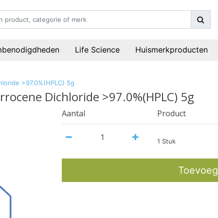
mbenodigdheden
Life Science
Huismerkproducten
chloride >97.0%(HPLC) 5g
errocene Dichloride >97.0%(HPLC) 5g
Aantal
Product
1 Stuk
Toevoeg