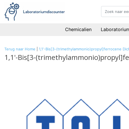
Chemicalien
Laboratoriu
Terug naar Home
|
1,1'-Bis[3-(trimethylammonio)propyl]ferrocene Di
1,1'-Bis[3-(trimethylammonio)propyl]f