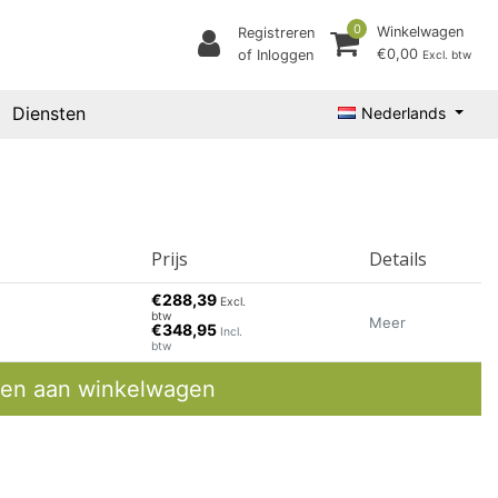
0
Winkelwagen
Registreren
€0,00
of Inloggen
Excl. btw
Diensten
Nederlands
Prijs
Details
€288,39
Excl.
btw
Meer
€348,95
Incl.
btw
en aan winkelwagen