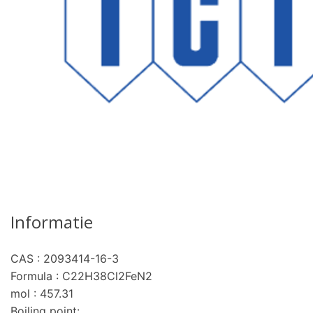
Informatie
CAS : 2093414-16-3
Formula : C22H38Cl2FeN2
mol : 457.31
Boiling point: