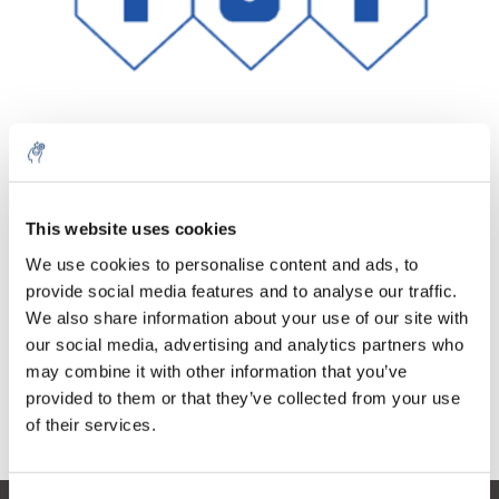
Aantal
Product
Prijs
Details
This website uses cookies
€379,46
We use cookies to personalise content and ads, to
Excl. btw
Meer
1 Stuk
provide social media features and to analyse our traffic.
€459,14
Incl. btw
We also share information about your use of our site with
our social media, advertising and analytics partners who
Toevoegen aan winkelwagen
may combine it with other information that you’ve
provided to them or that they’ve collected from your use
Informatie
of their services.