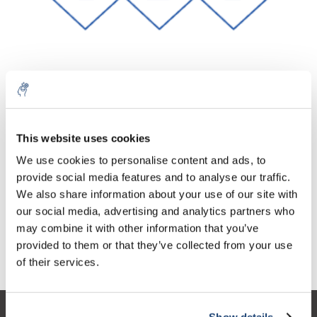
Aantal
Product
Prijs
Details
This website uses cookies
€574,01
We use cookies to personalise content and ads, to
Excl. btw
Meer
1 Stuk
€694,56
provide social media features and to analyse our traffic.
Incl. btw
We also share information about your use of our site with
Toevoegen aan winkelwagen
our social media, advertising and analytics partners who
may combine it with other information that you’ve
provided to them or that they’ve collected from your use
Informatie
of their services.
Show details