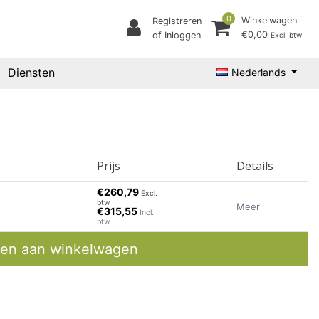
0
Winkelwagen
Registreren
€0,00
of Inloggen
Excl. btw
Diensten
Nederlands
Prijs
Details
€260,79
Excl.
btw
Meer
€315,55
Incl.
btw
en aan winkelwagen