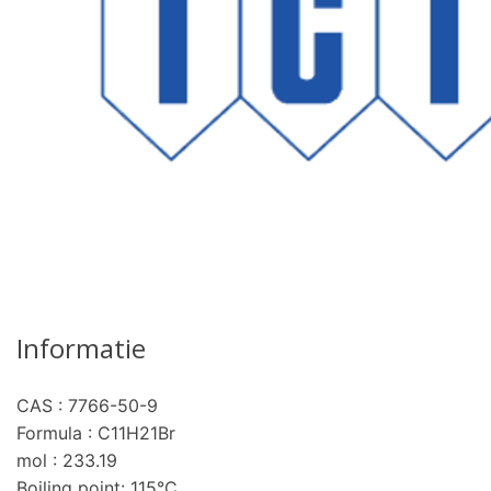
Informatie
CAS : 7766-50-9
Formula : C11H21Br
mol : 233.19
Boiling point: 115°C