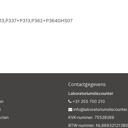
313,P337+P313,P362+P364GHS07
Contactgegevens
Laboratoriumdiscounter
en
+31 255 700 210
t
info@laboratoriumdiscounter.
ucten
KVK-nummer: 75528266
BTW-nummer: NL869321213B0