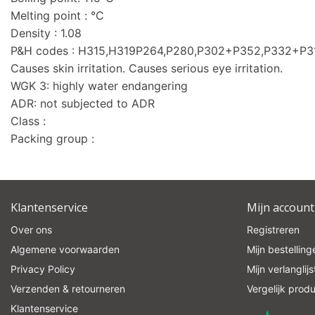
Melting point : °C
Density : 1.08
P&H codes : H315,H319P264,P280,P302+P352,P332+P
Causes skin irritation. Causes serious eye irritation.
WGK 3: highly water endangering
ADR: not subjected to ADR
Class :
Packing group :
Klantenservice
Mijn account
Over ons
Registreren
Algemene voorwaarden
Mijn bestelling
Privacy Policy
Mijn verlanglijs
Verzenden & retourneren
Vergelijk prod
Klantenservice