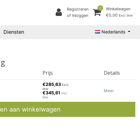
0
Winkelwagen
Registreren
€0,00
of Inloggen
Excl. btw
Diensten
Nederlands
0g
Prijs
Details
€285,63
Excl.
btw
Meer
€345,61
Incl.
btw
en aan winkelwagen