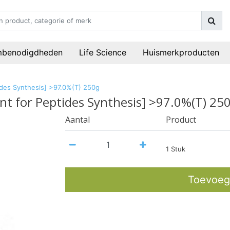
mbenodigdheden
Life Science
Huismerkproducten
tides Synthesis] >97.0%(T) 250g
nt for Peptides Synthesis] >97.0%(T) 25
Aantal
Product
1 Stuk
Toevoeg