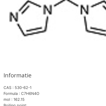
Informatie
CAS : 530-62-1
Formula : C7H6N4O
mol : 162.15
Boiling point: