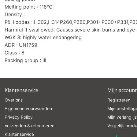
Melting point : 118°C
Density :
P&H codes : H302,H314P260,P280,P301+P330+P331,
Harmful if swallowed. Causes severe skin burns and eye
WGK 3: highly water endangering
ADR : UN1759
Class : 8
Packing group : III
Klantenservice
Mijn account
Over ons
Registreren
Algemene voorwaarden
Mijn bestelling
Privacy Policy
Mijn verlanglijs
Verzenden & retourneren
Vergelijk prod
Klantenservice