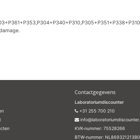
P303+P361+P353,P304+P340+P310,P305+P351+P338+P31
 damage.
Contactgegevens
Laboratoriumdiscounter
en
+31 255 700 210
t
info@laboratoriumdiscounter.
ucten
KVK-nummer: 75528266
BTW-nummer: NL869321213B0