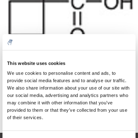
Aantal
Product
Prijs
Details
This website uses cookies
€146,27
We use cookies to personalise content and ads, to
Excl. btw
Meer
1 Stuk
provide social media features and to analyse our traffic.
€176,98
Incl. btw
We also share information about your use of our site with
our social media, advertising and analytics partners who
Toevoegen aan winkelwagen
may combine it with other information that you’ve
provided to them or that they’ve collected from your use
Informatie
of their services.