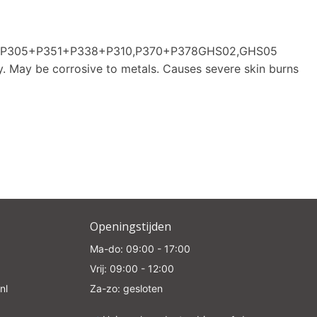
0,P305+P351+P338+P310,P370+P378GHS02,GHS05
y. May be corrosive to metals. Causes severe skin burns
Openingstijden
Ma-do: 09:00 - 17:00
Vrij: 09:00 - 12:00
nl
Za-zo: gesloten