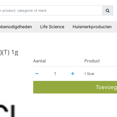
mbenodigdheden
Life Science
Huismerkproducten
)(T) 1g
Aantal
Product
1 Stuk
Toevoeg