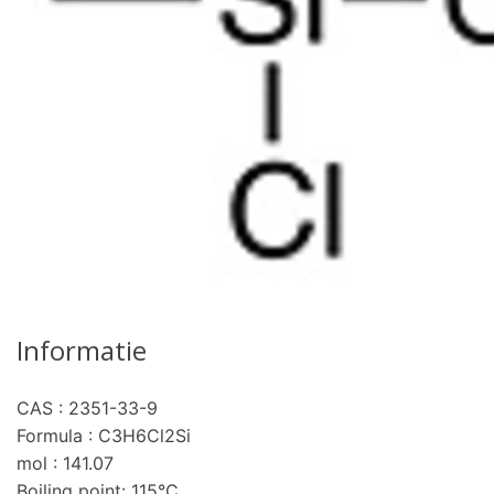
Informatie
CAS : 2351-33-9
Formula : C3H6Cl2Si
mol : 141.07
Boiling point: 115°C