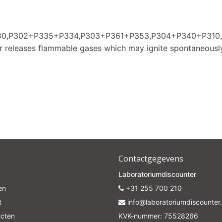
P280,P302+P335+P334,P303+P361+P353,P304+P340+P31
er releases flammable gases which may ignite spontaneousl
Contactgegevens
Laboratoriumdiscounter
en
+31 255 700 210
t
info@laboratoriumdiscounter.
ucten
KVK-nummer: 75528266