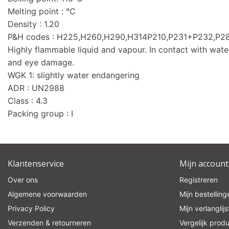
Melting point : °C
Density : 1.20
P&H codes : H225,H260,H290,H314P210,P231+P232,
Highly flammable liquid and vapour. In contact with wat
and eye damage.
WGK 1: slightly water endangering
ADR : UN2988
Class : 4.3
Packing group : I
Klantenservice
Mijn account
Over ons
Registreren
Algemene voorwaarden
Mijn bestelling
Privacy Policy
Mijn verlanglijs
Verzenden & retourneren
Vergelijk prod