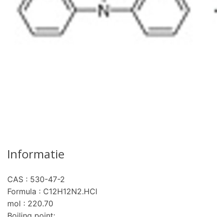
Informatie
CAS : 530-47-2
Formula : C12H12N2.HCl
mol : 220.70
Boiling point: