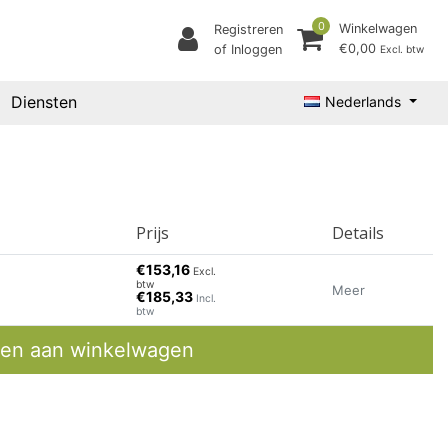
0
Winkelwagen
Registreren
€0,00
of Inloggen
Excl. btw
Diensten
Nederlands
Prijs
Details
€153,16
Excl.
btw
Meer
€185,33
Incl.
btw
en aan winkelwagen