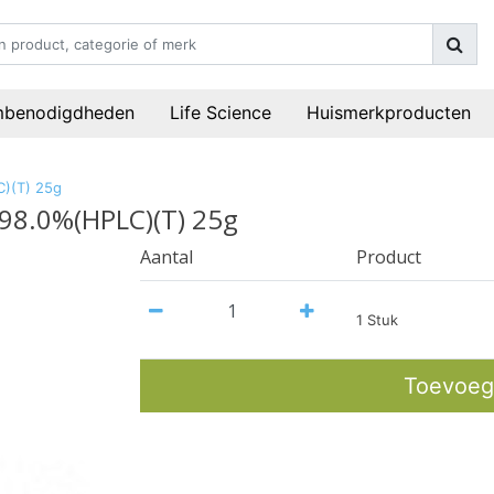
mbenodigdheden
Life Science
Huismerkproducten
C)(T) 25g
>98.0%(HPLC)(T) 25g
Aantal
Product
1 Stuk
Toevoeg