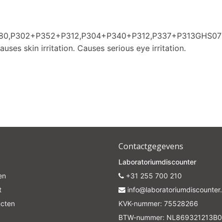
P280,P302+P352+P312,P304+P340+P312,P337+P313GHS07
uses skin irritation. Causes serious eye irritation.
Contactgegevens
Laboratoriumdiscounter
en
+31 255 700 210
t
info@laboratoriumdiscounter.
ucten
KVK-nummer: 75528266
BTW-nummer: NL869321213B0