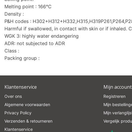
Melting point : 166°C
Density :
P&H codes : H302+H312+H332,H315,H319P261,P264,
Harmful if swallowed, in contact with skin or if inhaled. Ca
WGK 3: highly water endangering
ADR: not subjected to ADR
Class :
Packing group :
Klantenservice
Mijn account
Over ons
Registreren
Algemene voorwaarden
Mijn bestelling
Privacy Policy
Mijn verlanglijs
Verzenden & retourneren
Vergelijk prod
Klantenservice