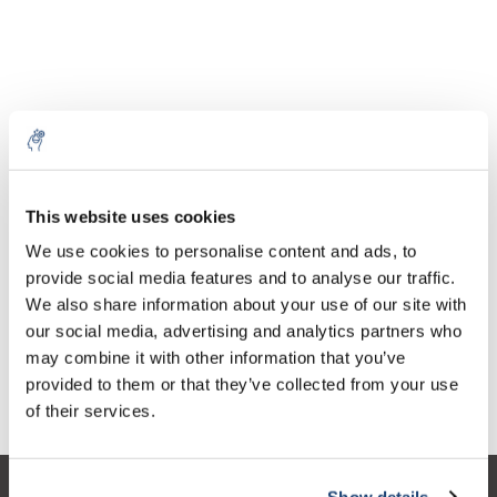
Aantal
Product
Prijs
Details
This website uses cookies
€356,00
We use cookies to personalise content and ads, to
Excl. btw
Meer
1 Stuk
€430,76
provide social media features and to analyse our traffic.
Incl. btw
We also share information about your use of our site with
Toevoegen aan winkelwagen
our social media, advertising and analytics partners who
may combine it with other information that you’ve
provided to them or that they’ve collected from your use
Informatie
of their services.
Show details