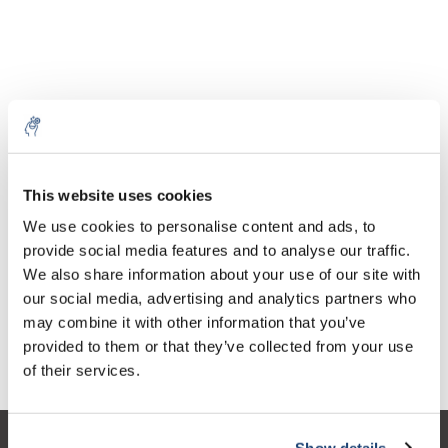
Aantal
Product
Prijs
Details
This website uses cookies
€142,12
We use cookies to personalise content and ads, to
Excl. btw
Meer
1 Stuk
€171,97
provide social media features and to analyse our traffic.
Incl. btw
We also share information about your use of our site with
Toevoegen aan winkelwagen
our social media, advertising and analytics partners who
may combine it with other information that you’ve
provided to them or that they’ve collected from your use
Informatie
of their services.
Show details