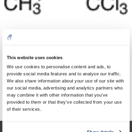
Aantal
Product
Prijs
Details
This website uses cookies
€176,62
We use cookies to personalise content and ads, to
Excl. btw
Meer
1 Stuk
€213,71
provide social media features and to analyse our traffic.
Incl. btw
We also share information about your use of our site with
Toevoegen aan winkelwagen
our social media, advertising and analytics partners who
may combine it with other information that you’ve
provided to them or that they’ve collected from your use
Informatie
of their services.
Show details