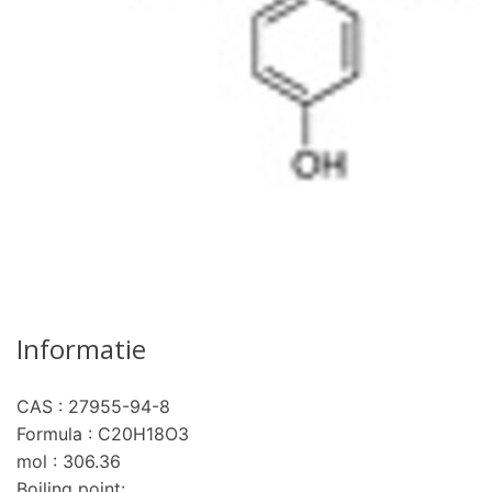
Informatie
CAS : 27955-94-8
Formula : C20H18O3
mol : 306.36
Boiling point: