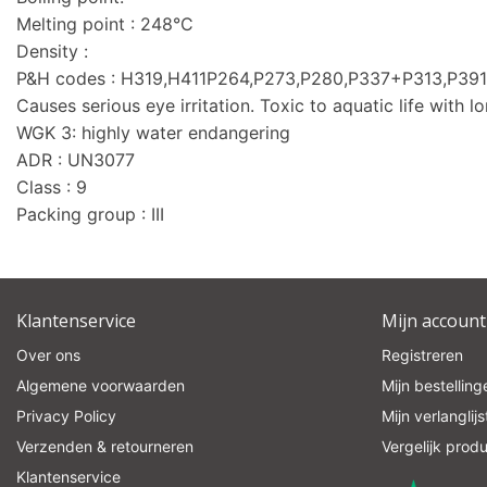
Melting point : 248°C
Density :
P&H codes : H319,H411P264,P273,P280,P337+P313,P39
Causes serious eye irritation. Toxic to aquatic life with lo
WGK 3: highly water endangering
ADR : UN3077
Class : 9
Packing group : III
Klantenservice
Mijn account
Over ons
Registreren
Algemene voorwaarden
Mijn bestelling
Privacy Policy
Mijn verlanglijs
Verzenden & retourneren
Vergelijk prod
Klantenservice