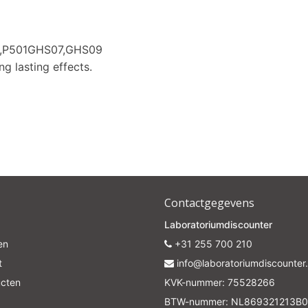
1,P501GHS07,GHS09
ng lasting effects.
Contactgegevens
Laboratoriumdiscounter
en
+31 255 700 210
t
info@laboratoriumdiscounter.
ucten
KVK-nummer: 75528266
BTW-nummer: NL869321213B0