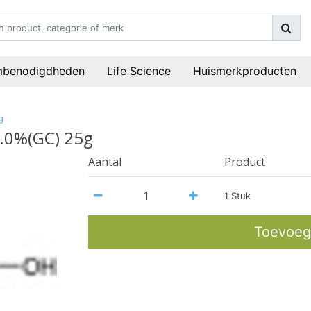
mbenodigdheden
Life Science
Huismerkproducten
g
8.0%(GC) 25g
Aantal
Product
1 Stuk
Toevoeg