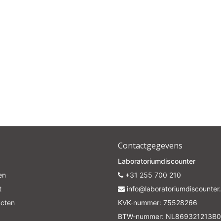
Contactgegevens
Laboratoriumdiscounter
en
+31 255 700 210
t
info@laboratoriumdiscounter.
ucten
KVK-nummer: 75528266
BTW-nummer: NL869321213B0