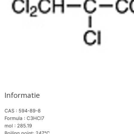
Informatie
CAS : 594-89-8
Formula : C3HCl7
mol : 285.19
Boiling point: 247°C