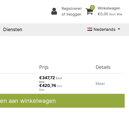
0
Winkelwagen
Registreren
€0,00
of Inloggen
Excl. btw
Diensten
Nederlands
Prijs
Details
€347,72
Excl.
btw
Meer
€420,74
Incl.
btw
en aan winkelwagen