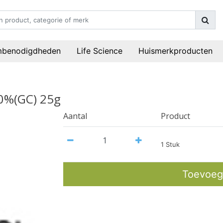
mbenodigdheden
Life Science
Huismerkproducten
.0%(GC) 25g
Aantal
Product
1 Stuk
Toevoeg