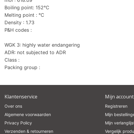
mol : 618.09
Boiling point: 152°C
Melting point : °C
Density : 1.73
P&H codes :
WGK 3: highly water endangering
ADR: not subjected to ADR
Class :
Packing group :
Klantenservice
Mijn account
Over ons
Registreren
Algemene voorwaarden
Mijn bestelling
Privacy Policy
Mijn verlanglijs
Verzenden & retourneren
Vergelijk prod