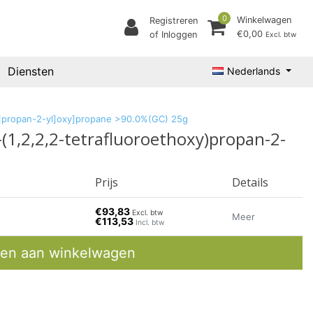
0
Winkelwagen
Registreren
€0,00
of Inloggen
Excl. btw
Diensten
Nederlands
]oxy]propan-2-yl]oxy]propane >90.0%(GC) 25g
3-(1,2,2,2-tetrafluoroethoxy)propan-2-
Prijs
Details
€93,83
Excl. btw
Meer
€113,53
Incl. btw
en aan winkelwagen