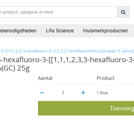
mbenodigdheden
Life Science
Huismerkproducten
oro-3-[[1,1,1,2,3,3-hexafluoro-3-(1,2,2,2-tetrafluoroethoxy)propan-2-yl
,3-hexafluoro-3-[[1,1,1,2,3,3-hexafluoro-
%(GC) 25g
Aantal
Product
1 Stuk
Toevoeg