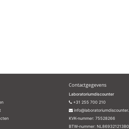
Subscrib
Your discount is valid with a minimum order value of €50.00
Contactgegevens
Laboratoriumdiscounter
en
+31 255 700 210
t
info@laboratoriumdiscounter.
ucten
KVK-nummer: 75528266
BTW-nummer: NL869321213B0