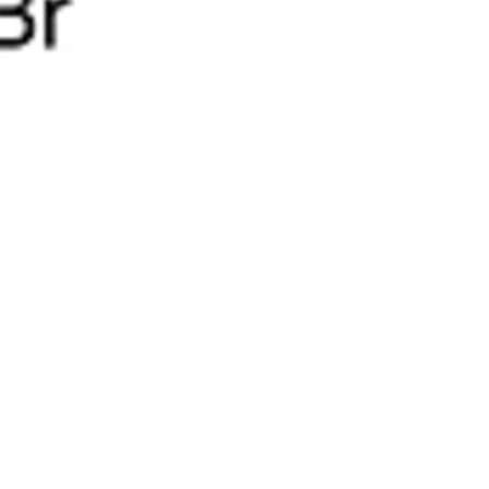
10% discount on your next order
Sign up for our newsletter to stay informed about our new
ducts, and receive a 10% discount on your next purchase for
chemical products from our own brand 😀