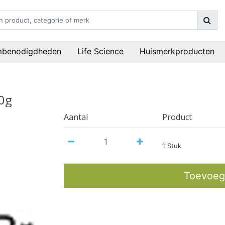
mbenodigdheden
Life Science
Huismerkproducten
0g
Aantal
Product
1 Stuk
Toevoeg