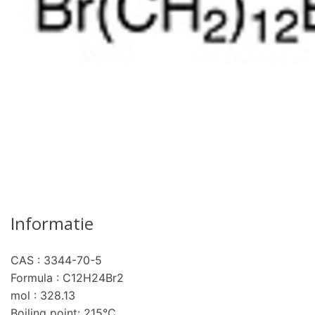
Informatie
CAS : 3344-70-5
pro
Formula : C12H24Br2
mol : 328.13
Boiling point: 215°C