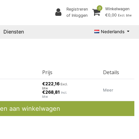
0
Winkelwagen
Registreren
€0,00
of Inloggen
Excl. btw
Diensten
Nederlands
Prijs
Details
€222,16
Excl.
btw
Meer
€268,81
Incl.
btw
en aan winkelwagen