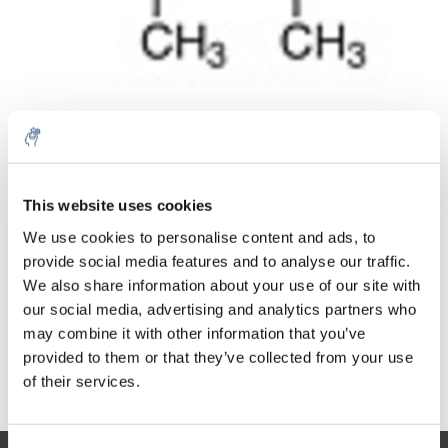
Aantal
Product
Prijs
Details
This website uses cookies
€52,44
We use cookies to personalise content and ads, to
Excl. btw
Meer
1 Stuk
provide social media features and to analyse our traffic.
€63,45
Incl. btw
We also share information about your use of our site with
our social media, advertising and analytics partners who
Toevoegen aan winkelwagen
may combine it with other information that you’ve
provided to them or that they’ve collected from your use
Informatie
of their services.