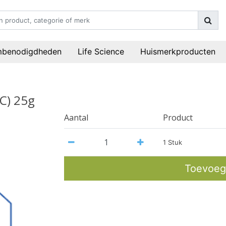
mbenodigdheden
Life Science
Huismerkproducten
C) 25g
Aantal
Product
1 Stuk
Toevoeg