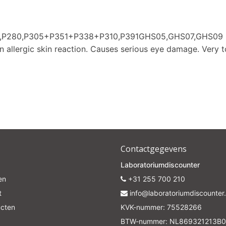
73,P280,P305+P351+P338+P310,P391GHS05,GHS07,GHS09
n allergic skin reaction. Causes serious eye damage. Very to
Contactgegevens
Laboratoriumdiscounter
en
+31 255 700 210
t
info@laboratoriumdiscounter.
ucten
KVK-nummer: 75528266
BTW-nummer: NL869321213B0