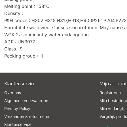
Melting point : 158°C
Density :
P&H codes : H302,H315,H317,H318,H400P261,P264,P2
Harmful if swallowed. Causes skin irritation. May cause a
WGK 2: significantly water endangering
ADR : UN3077
Class : 9
Packing group : III
Klantenservice
Mijn account
Over ons
Registreren
Algemene voorwaarden
Mijn bestelling
Privacy Policy
Mijn verlanglijs
Verzenden & retourneren
Vergelijk prod
Klantenservice