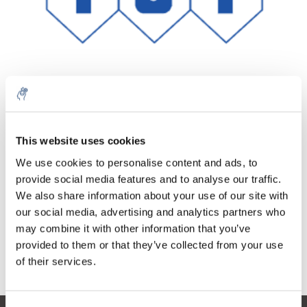
Aantal
Product
Prijs
Details
This website uses cookies
€200,08
We use cookies to personalise content and ads, to
Excl. btw
Meer
1 Stuk
provide social media features and to analyse our traffic.
€242,10
Incl. btw
We also share information about your use of our site with
our social media, advertising and analytics partners who
Toevoegen aan winkelwagen
may combine it with other information that you’ve
provided to them or that they’ve collected from your use
Informatie
of their services.