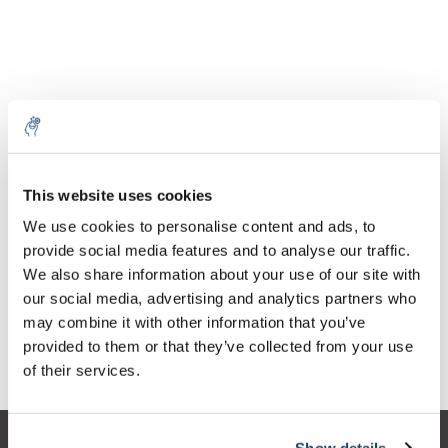
Aantal
Product
Prijs
Details
This website uses cookies
€44,15
We use cookies to personalise content and ads, to
Excl. btw
Meer
1 Stuk
€53,43
provide social media features and to analyse our traffic.
Incl. btw
We also share information about your use of our site with
Toevoegen aan winkelwagen
our social media, advertising and analytics partners who
may combine it with other information that you’ve
provided to them or that they’ve collected from your use
Informatie
of their services.
Show details