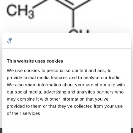
Aantal
Product
Prijs
Details
This website uses cookies
€64,86
We use cookies to personalise content and ads, to
Excl. btw
Meer
1 Stuk
provide social media features and to analyse our traffic.
€78,48
Incl. btw
We also share information about your use of our site with
our social media, advertising and analytics partners who
Toevoegen aan winkelwagen
may combine it with other information that you’ve
provided to them or that they’ve collected from your use
Informatie
of their services.