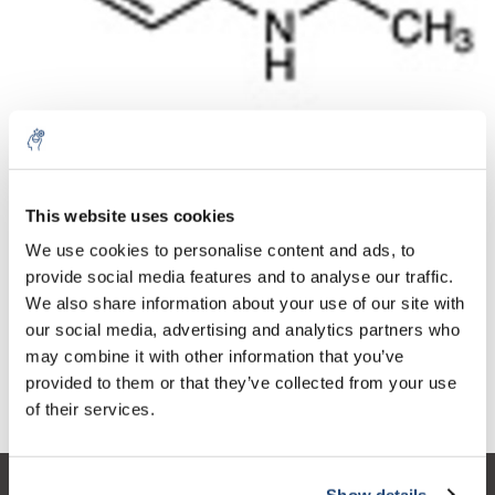
Aantal
Product
Prijs
Details
This website uses cookies
€53,81
We use cookies to personalise content and ads, to
Excl. btw
Meer
1 Stuk
€65,11
provide social media features and to analyse our traffic.
Incl. btw
We also share information about your use of our site with
Toevoegen aan winkelwagen
our social media, advertising and analytics partners who
may combine it with other information that you’ve
provided to them or that they’ve collected from your use
Informatie
of their services.
Show details