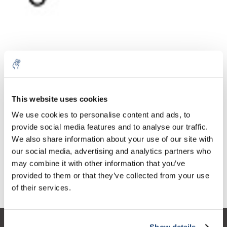
Aantal
Product
Prijs
Details
This website uses cookies
€24,84
We use cookies to personalise content and ads, to
Excl. btw
Meer
1 Stuk
€30,05
provide social media features and to analyse our traffic.
Incl. btw
We also share information about your use of our site with
Toevoegen aan winkelwagen
our social media, advertising and analytics partners who
may combine it with other information that you’ve
provided to them or that they’ve collected from your use
Informatie
of their services.
Show details