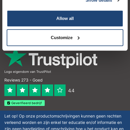
Klantenservice
Subscribe
Mijn account
Allow all
Contactgegevens
Your discount is valid with a minimum order value of
€50.00
Openingstijden
Customize
Logo eigendom van TrustPilot
Reviews 273 - Goed
4.4
Geverifieerd bedrijf
Let op! Op onze productomschrijvingen kunnen geen rechten
verleend worden en zijn enkel ter educatie en/of informatie en
zijn geen handleiding of omschrijving hoe u het product kan en