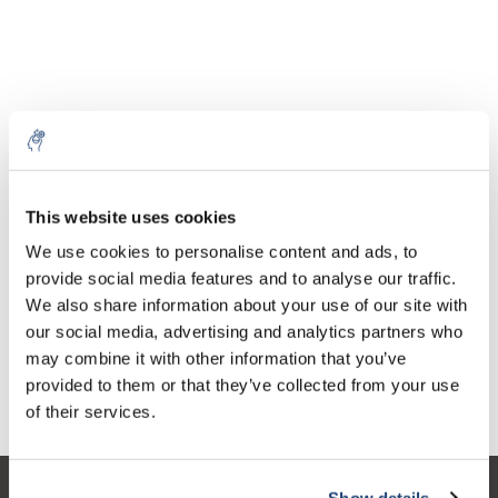
10% discount on your next
Aantal
Product
Prijs
Details
order
This website uses cookies
€84,17
We use cookies to personalise content and ads, to
Excl. btw
Meer
1 Stuk
€101,85
provide social media features and to analyse our traffic.
Sign up for our newsletter to stay
Incl. btw
We also share information about your use of our site with
informed about our new products, and
Toevoegen aan winkelwagen
our social media, advertising and analytics partners who
receive a 10% discount on your next
may combine it with other information that you’ve
purchase for all chemical products from
provided to them or that they’ve collected from your use
our own brand 😀
Informatie
of their services.
Show details