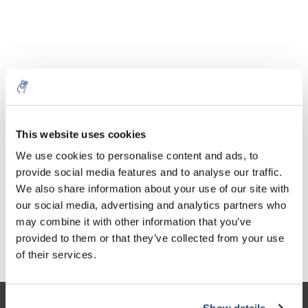
Aantal
Product
Prijs
Details
This website uses cookies
€422,24
We use cookies to personalise content and ads, to
Excl. btw
Meer
1 Stuk
€510,90
provide social media features and to analyse our traffic.
Incl. btw
We also share information about your use of our site with
Toevoegen aan winkelwagen
our social media, advertising and analytics partners who
may combine it with other information that you’ve
provided to them or that they’ve collected from your use
Informatie
of their services.
Show details