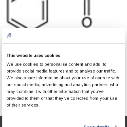
Aantal
Product
Prijs
Details
This website uses cookies
€40,02
We use cookies to personalise content and ads, to
Excl. btw
Meer
1 Stuk
€48,42
provide social media features and to analyse our traffic.
Incl. btw
We also share information about your use of our site with
Toevoegen aan winkelwagen
our social media, advertising and analytics partners who
may combine it with other information that you’ve
provided to them or that they’ve collected from your use
Informatie
of their services.
Show details