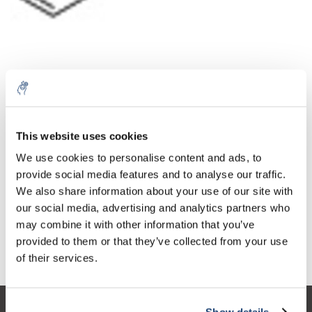
Aantal
Product
Prijs
Details
This website uses cookies
€92,44
We use cookies to personalise content and ads, to
Excl. btw
Meer
1 Stuk
€111,86
provide social media features and to analyse our traffic.
Incl. btw
We also share information about your use of our site with
Toevoegen aan winkelwagen
our social media, advertising and analytics partners who
may combine it with other information that you’ve
provided to them or that they’ve collected from your use
Informatie
of their services.
Show details