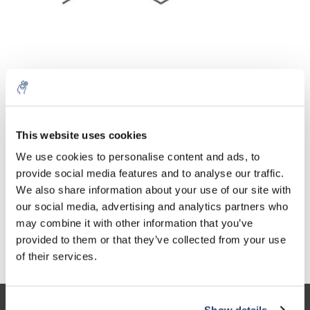
Aantal
Product
Prijs
Details
This website uses cookies
€53,31
We use cookies to personalise content and ads, to
Excl. btw
Meer
1 L
€64,50
provide social media features and to analyse our traffic.
Incl. btw
We also share information about your use of our site with
Toevoegen aan winkelwagen
our social media, advertising and analytics partners who
may combine it with other information that you’ve
provided to them or that they’ve collected from your use
Informatie
of their services.
Show details