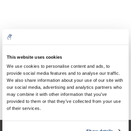
Aantal
Product
Prijs
Details
This website uses cookies
€426,37
We use cookies to personalise content and ads, to
Excl. btw
Meer
1 Stuk
€515,91
provide social media features and to analyse our traffic.
Incl. btw
We also share information about your use of our site with
Toevoegen aan winkelwagen
our social media, advertising and analytics partners who
may combine it with other information that you’ve
provided to them or that they’ve collected from your use
Informatie
of their services.
Show details