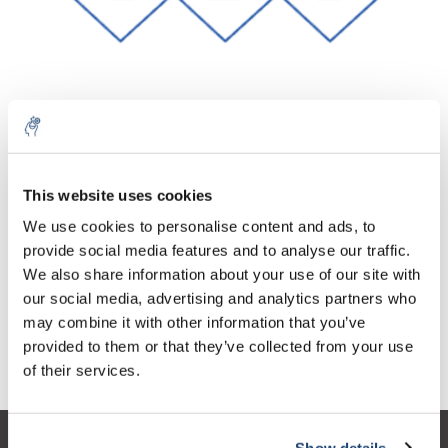
Aantal
Product
Prijs
Details
This website uses cookies
€109,01
We use cookies to personalise content and ads, to
Excl. btw
Meer
1 Stuk
€131,90
provide social media features and to analyse our traffic.
Incl. btw
We also share information about your use of our site with
Toevoegen aan winkelwagen
our social media, advertising and analytics partners who
may combine it with other information that you’ve
provided to them or that they’ve collected from your use
Informatie
of their services.
Show details