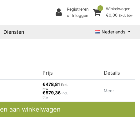
0
Winkelwagen
Registreren
€0,00
of Inloggen
Excl. btw
Diensten
Nederlands
Prijs
Details
€478,81
Excl.
btw
Meer
€579,36
Incl.
btw
en aan winkelwagen