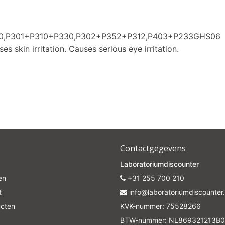
280,P301+P310+P330,P302+P352+P312,P403+P233GHS06
es skin irritation. Causes serious eye irritation.
Contactgegevens
Laboratoriumdiscounter
en
+31 255 700 210
t
info@laboratoriumdiscounter.
ucten
KVK-nummer: 75528266
BTW-nummer: NL869321213B0