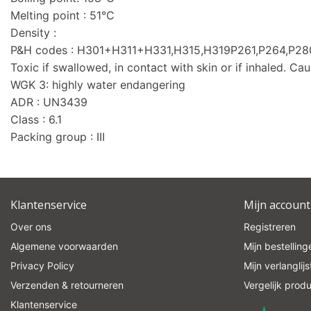
Melting point : 51°C
Density :
P&H codes : H301+H311+H331,H315,H319P261,P264,P
Toxic if swallowed, in contact with skin or if inhaled. Caus
WGK 3: highly water endangering
ADR : UN3439
Class : 6.1
Packing group : III
Klantenservice
Mijn account
Over ons
Registreren
Algemene voorwaarden
Mijn bestelling
Privacy Policy
Mijn verlanglijs
Verzenden & retourneren
Vergelijk prod
Klantenservice