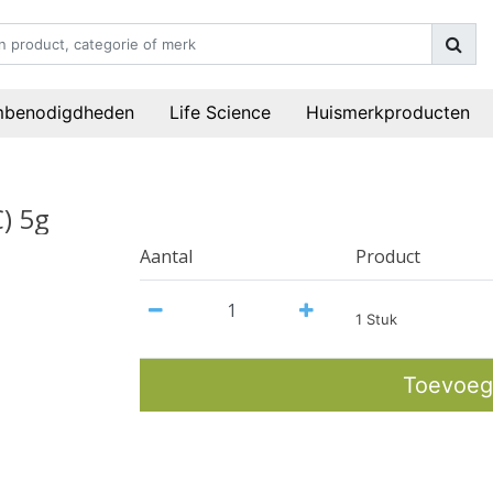
mbenodigdheden
Life Science
Huismerkproducten
) 5g
Aantal
Product
1 Stuk
Toevoeg