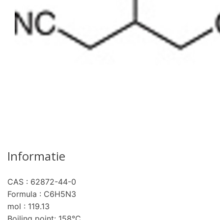
Informatie
CAS : 62872-44-0
Formula : C6H5N3
mol : 119.13
Boiling point: 158°C