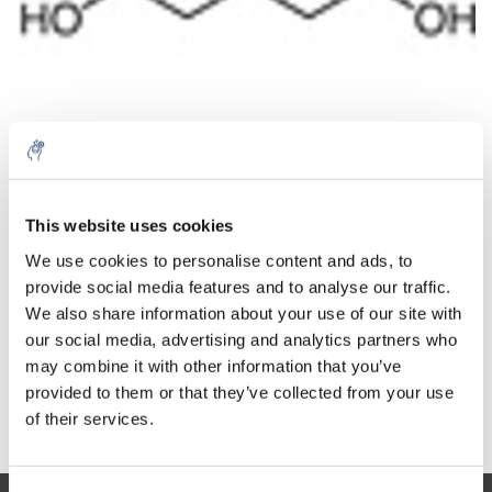
Aantal
Product
Prijs
Details
This website uses cookies
€382,22
We use cookies to personalise content and ads, to
Excl. btw
Meer
1 Stuk
provide social media features and to analyse our traffic.
€462,48
Incl. btw
We also share information about your use of our site with
our social media, advertising and analytics partners who
Toevoegen aan winkelwagen
may combine it with other information that you’ve
provided to them or that they’ve collected from your use
Informatie
of their services.