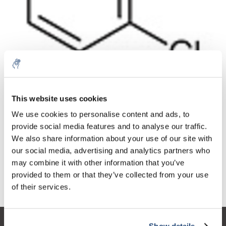
Aantal
Product
Prijs
Details
This website uses cookies
€143,51
We use cookies to personalise content and ads, to
Excl. btw
Meer
1 Stuk
€173,64
provide social media features and to analyse our traffic.
Incl. btw
We also share information about your use of our site with
Toevoegen aan winkelwagen
our social media, advertising and analytics partners who
may combine it with other information that you’ve
provided to them or that they’ve collected from your use
Informatie
of their services.
Show details