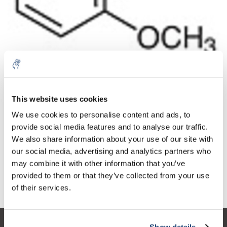
Aantal
Product
Prijs
Details
This website uses cookies
€38,63
We use cookies to personalise content and ads, to
Excl. btw
Meer
1 Stuk
€46,74
provide social media features and to analyse our traffic.
Incl. btw
We also share information about your use of our site with
Toevoegen aan winkelwagen
our social media, advertising and analytics partners who
may combine it with other information that you’ve
provided to them or that they’ve collected from your use
Informatie
of their services.
Show details