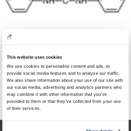
Aantal
Product
Prijs
Details
This website uses cookies
€142,12
We use cookies to personalise content and ads, to
Excl. btw
Meer
1 Stuk
€171,97
provide social media features and to analyse our traffic.
Incl. btw
We also share information about your use of our site with
Toevoegen aan winkelwagen
our social media, advertising and analytics partners who
may combine it with other information that you’ve
provided to them or that they’ve collected from your use
Informatie
of their services.
Show details