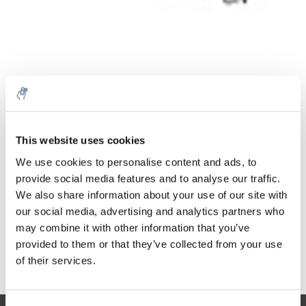
Aantal
Product
Prijs
Details
This website uses cookies
€242,85
We use cookies to personalise content and ads, to
Excl. btw
Meer
1 Stuk
provide social media features and to analyse our traffic.
€293,84
Incl. btw
We also share information about your use of our site with
our social media, advertising and analytics partners who
Toevoegen aan winkelwagen
may combine it with other information that you’ve
provided to them or that they’ve collected from your use
Informatie
of their services.