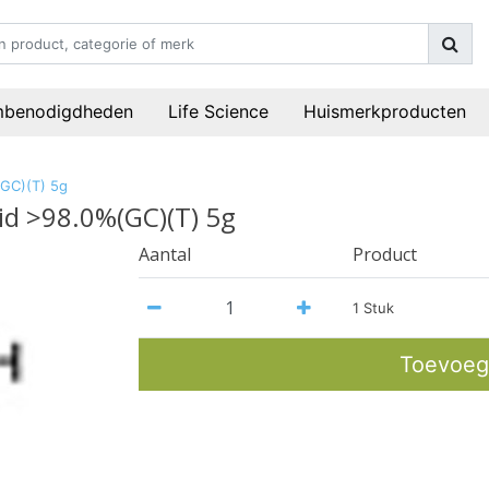
mbenodigdheden
Life Science
Huismerkproducten
(GC)(T) 5g
id >98.0%(GC)(T) 5g
Aantal
Product
1 Stuk
Toevoeg