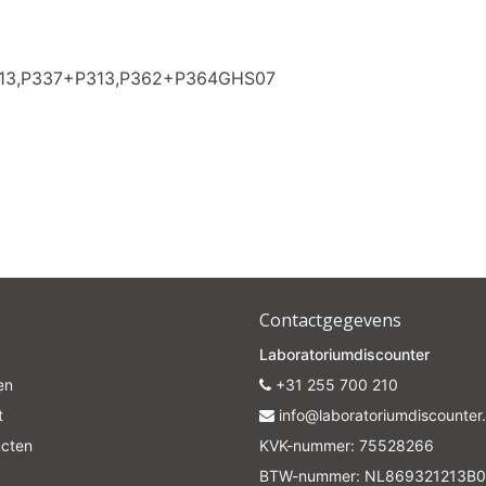
Subscrib
313,P337+P313,P362+P364GHS07
Your discount is valid with a minimum order value of €50.00
Contactgegevens
Laboratoriumdiscounter
en
+31 255 700 210
t
info@laboratoriumdiscounter.
ucten
KVK-nummer: 75528266
BTW-nummer: NL869321213B0