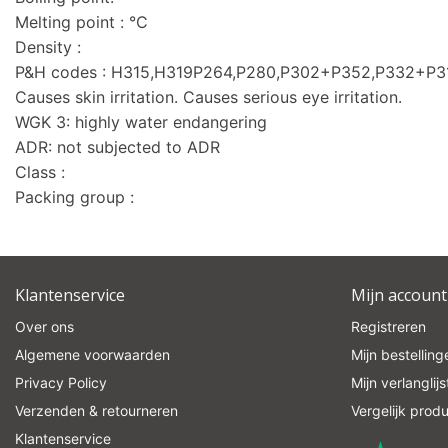
Melting point : °C
Density :
P&H codes : H315,H319P264,P280,P302+P352,P332+P
Causes skin irritation. Causes serious eye irritation.
WGK 3: highly water endangering
ADR: not subjected to ADR
Class :
Packing group :
Klantenservice
Mijn account
Over ons
Registreren
Algemene voorwaarden
Mijn bestelling
Privacy Policy
Mijn verlanglijs
Verzenden & retourneren
Vergelijk prod
Klantenservice