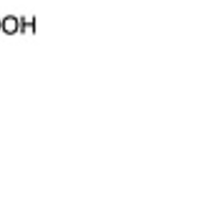
10% discount on your next order
Sign up for our newsletter to stay informed about our new
ducts, and receive a 10% discount on your next purchase for
chemical products from our own brand 😀