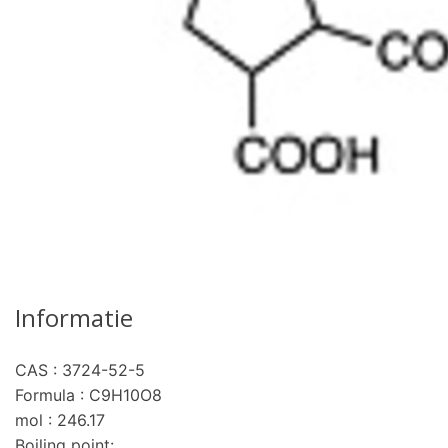
Informatie
CAS : 3724-52-5
pro
Formula : C9H10O8
mol : 246.17
Boiling point: