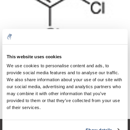
Aantal
Product
Prijs
Details
This website uses cookies
€153,16
We use cookies to personalise content and ads, to
Excl. btw
Meer
1 Stuk
€185,33
provide social media features and to analyse our traffic.
Incl. btw
We also share information about your use of our site with
Toevoegen aan winkelwagen
our social media, advertising and analytics partners who
may combine it with other information that you’ve
provided to them or that they’ve collected from your use
Informatie
of their services.
Show details