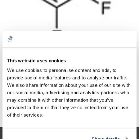
Aantal
Product
Prijs
Details
This website uses cookies
€86,93
We use cookies to personalise content and ads, to
Excl. btw
Meer
1 Stuk
€105,19
provide social media features and to analyse our traffic.
Incl. btw
We also share information about your use of our site with
Toevoegen aan winkelwagen
our social media, advertising and analytics partners who
may combine it with other information that you’ve
provided to them or that they’ve collected from your use
Informatie
of their services.
Show details