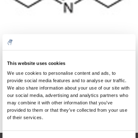
Aantal
Product
Prijs
Details
This website uses cookies
€249,76
We use cookies to personalise content and ads, to
Excl. btw
Meer
1 Stuk
provide social media features and to analyse our traffic.
€302,20
Incl. btw
We also share information about your use of our site with
our social media, advertising and analytics partners who
Toevoegen aan winkelwagen
may combine it with other information that you’ve
provided to them or that they’ve collected from your use
Informatie
of their services.