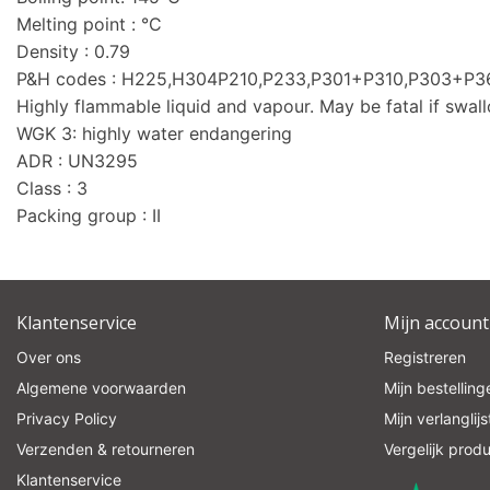
Melting point : °C
Density : 0.79
P&H codes : H225,H304P210,P233,P301+P310,P303+P
Highly flammable liquid and vapour. May be fatal if swal
WGK 3: highly water endangering
ADR : UN3295
Class : 3
Packing group : II
Klantenservice
Mijn account
Over ons
Registreren
Algemene voorwaarden
Mijn bestelling
Privacy Policy
Mijn verlanglijs
Verzenden & retourneren
Vergelijk prod
Klantenservice