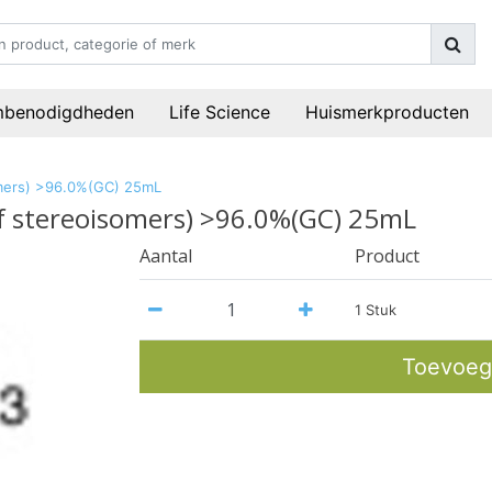
mbenodigdheden
Life Science
Huismerkproducten
somers) >96.0%(GC) 25mL
of stereoisomers) >96.0%(GC) 25mL
Aantal
Product
1 Stuk
Toevoeg