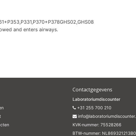
361+P353,P331,P370+P378GHS02,GHS08
lowed and enters airways.
Contactgegevens
Laboratoriumdiscounter
en
+31 255 700 210
t
info@laboratoriumdiscounter.
ucten
KVK-nummer: 75528266
BTW-nummer: NL869321213B0