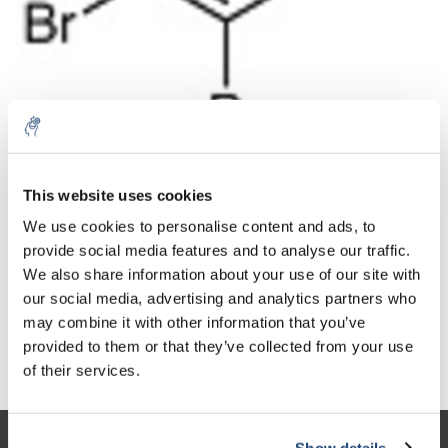
Aantal
Product
Prijs
Details
This website uses cookies
€215,26
We use cookies to personalise content and ads, to
Excl. btw
Meer
1 Stuk
€260,46
provide social media features and to analyse our traffic.
Incl. btw
We also share information about your use of our site with
Toevoegen aan winkelwagen
our social media, advertising and analytics partners who
may combine it with other information that you’ve
provided to them or that they’ve collected from your use
Informatie
of their services.
Show details