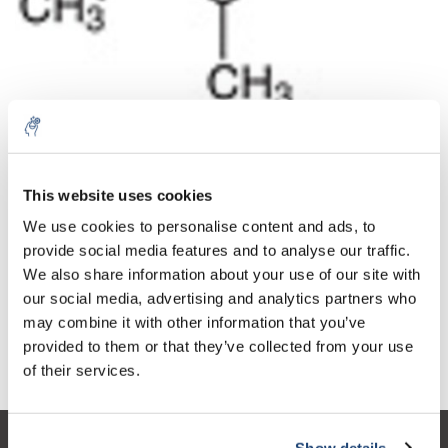
Aantal
Product
Prijs
Details
This website uses cookies
€233,19
We use cookies to personalise content and ads, to
Excl. btw
Meer
1 Stuk
€282,16
provide social media features and to analyse our traffic.
Incl. btw
We also share information about your use of our site with
Toevoegen aan winkelwagen
our social media, advertising and analytics partners who
may combine it with other information that you’ve
provided to them or that they’ve collected from your use
Informatie
of their services.
Show details