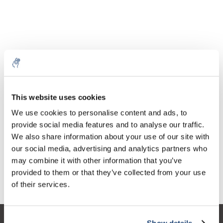
Aantal
Product
Prijs
Details
This website uses cookies
€226,29
We use cookies to personalise content and ads, to
Excl. btw
Meer
1 Stuk
€273,81
provide social media features and to analyse our traffic.
Incl. btw
We also share information about your use of our site with
Toevoegen aan winkelwagen
our social media, advertising and analytics partners who
may combine it with other information that you’ve
provided to them or that they’ve collected from your use
Informatie
of their services.
Show details