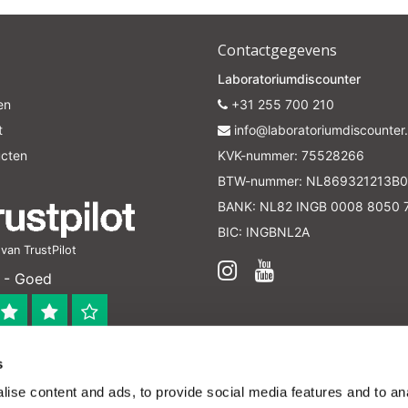
Contactgegevens
Laboratoriumdiscounter
en
+31 255 700 210
t
info@laboratoriumdiscounter.
ucten
KVK-nummer: 75528266
BTW-nummer: NL869321213B0
BANK: NL82 INGB 0008 8050 
BIC: INGBNL2A
an TrustPilot
 - Goed
s
 bedrijf
ise content and ads, to provide social media features and to anal
en verleend worden en zijn enkel ter educatie en/of inform