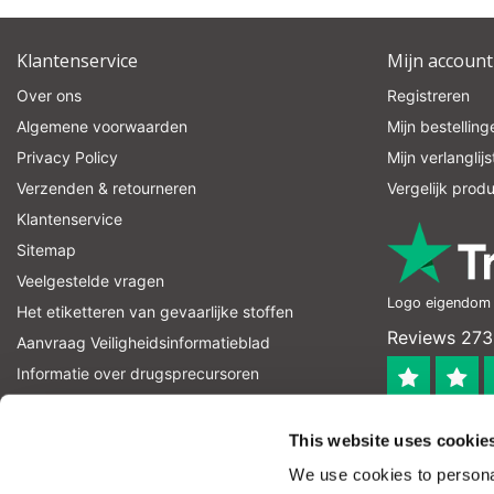
Klantenservice
Mijn account
Over ons
Registreren
Algemene voorwaarden
Mijn bestelling
Privacy Policy
Mijn verlanglijs
Verzenden & retourneren
Vergelijk prod
Klantenservice
Sitemap
Veelgestelde vragen
Logo eigendom v
Het etiketteren van gevaarlijke stoffen
Reviews 273
Aanvraag Veiligheidsinformatieblad
Informatie over drugsprecursoren
informatie over explosievenprecursoren
4.4
RSS-feed
This website uses cookie
Geverifieerd
We use cookies to personal
Let op! Op onze productomschrijvingen kunnen geen recht