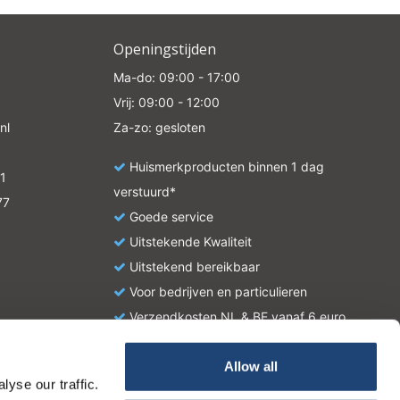
Openingstijden
Ma-do: 09:00 - 17:00
Vrij: 09:00 - 12:00
nl
Za-zo: gesloten
Huismerkproducten binnen 1 dag
1
verstuurd*
77
Goede service
Uitstekende Kwaliteit
Uitstekend bereikbaar
Voor bedrijven en particulieren
Verzendkosten NL & BE vanaf 6 euro
Allow all
yse our traffic.
atie en zijn geen handleiding of omschrijving hoe u het