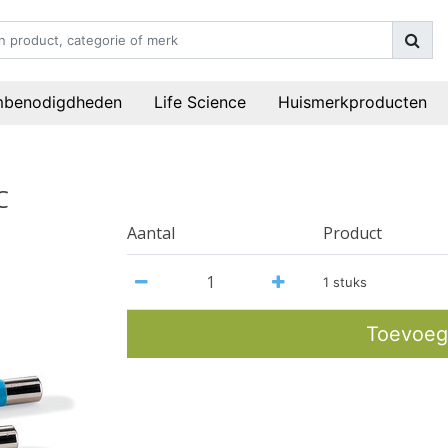
mbenodigdheden
Life Science
Huismerkproducten
C
Aantal
Product
1 stuks
Toevoeg