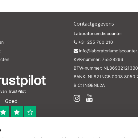
Contactgegevens
Laboratoriumdiscounter
en
+31 255 700 210
t
info@laboratoriumdiscounter.
ucten
KVK-nummer: 75528266
BTW-nummer: NL869321213B0
BANK: NL82 INGB 0008 8050 
BIC: INGBNL2A
an TrustPilot
 - Goed
s
 bedrijf