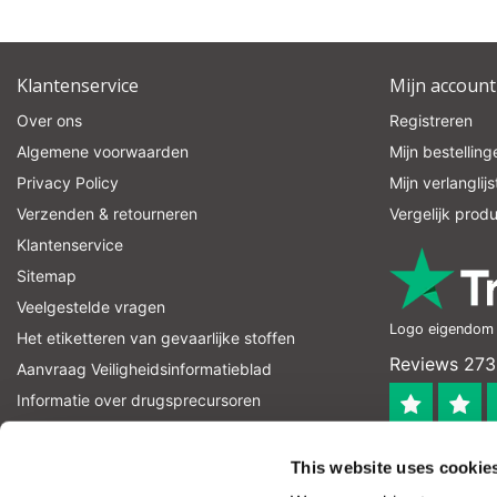
Klantenservice
Mijn account
Over ons
Registreren
Algemene voorwaarden
Mijn bestelling
Privacy Policy
Mijn verlanglijs
Verzenden & retourneren
Vergelijk prod
Klantenservice
Sitemap
Veelgestelde vragen
Logo eigendom v
Het etiketteren van gevaarlijke stoffen
Reviews 273
Aanvraag Veiligheidsinformatieblad
Informatie over drugsprecursoren
informatie over explosievenprecursoren
4.4
RSS-feed
This website uses cookie
Geverifieerd