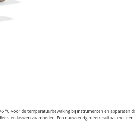
10% discount on your next order
Sign up for our newsletter to stay informed about our new
ducts, and receive a 10% discount on your next purchase for
chemical products from our own brand 😀
Subscrib
 °C Voor de temperatuurbewaking bij instrumenten en apparaten door 
mailleer- en laswerkzaamheden. Een nauwkeurig meetresultaat met een 
Your discount is valid with a minimum order value of €50.00