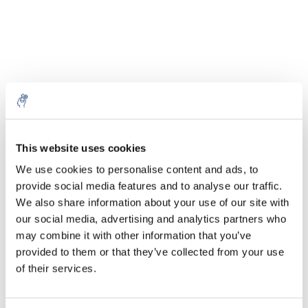
Aantal
Product
Prijs
Details
This website uses cookies
We use cookies to personalise content and ads, to
€157,66
Excl. btw
provide social media features and to analyse our traffic.
Meer
1 Stuk
€190,77
We also share information about your use of our site with
Incl. btw
our social media, advertising and analytics partners who
Toevoegen aan winkelwagen
may combine it with other information that you’ve
provided to them or that they’ve collected from your use
of their services.
Informatie